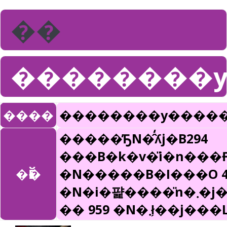
��
��������y
����
��������y�����
�����̕ҔN�̂̒ʎj�B294
���B�k�v�̎i�n���Ғ
�Ӗ�
�N�����B�I���O 4
�N�i�퍑����̎n�܂�j����ܑ㖖
�� 959 �N�܂ł̗�