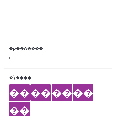
�p��W����
jjj
�܏\����
��
��
��
��
��