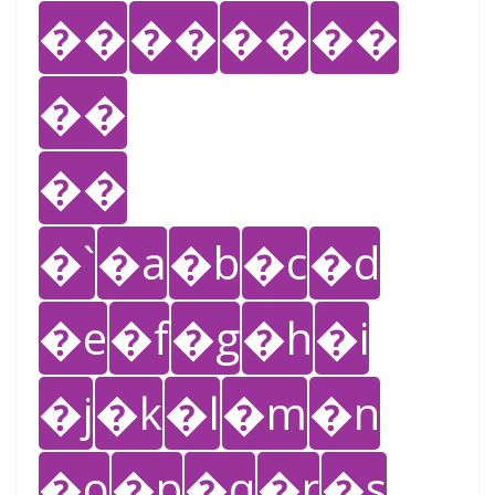
��
��
��
��
��
��
�`
�a
�b
�c
�d
�e
�f
�g
�h
�i
�j
�k
�l
�m
�n
�o
�p
�q
�r
�s