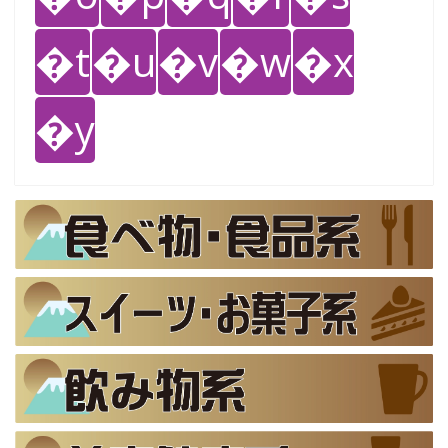
�t
�u
�v
�w
�x
�y