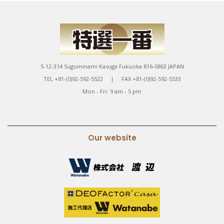
5-12-314 Suguminami Kasuga Fukuoka 816-0863 JAPAN
TEL +81-(0)92-592-5522 | FAX +81-(0)92-592-5533
Mon - Fri: 9 am - 5 pm
Our website