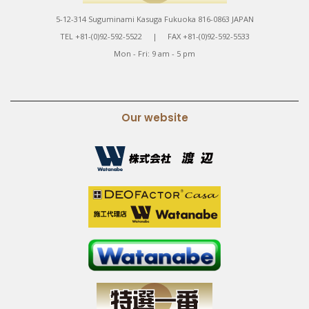
5-12-314 Suguminami Kasuga Fukuoka 816-0863 JAPAN
TEL +81-(0)92-592-5522 | FAX +81-(0)92-592-5533
Mon - Fri: 9 am - 5 pm
Our website