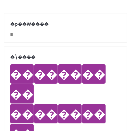
�p��W����
jjj
�܏\����
��
��
��
��
��
��
��
��
��