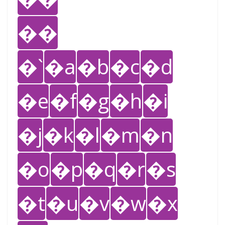
��
�`
�a
�b
�c
�d
�e
�f
�g
�h
�i
�j
�k
�l
�m
�n
�o
�p
�q
�r
�s
�t
�u
�v
�w
�x