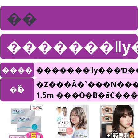
��
�������ǁy
����
�������ǁy���Ɗ�
�Z���Ȃ̑�`���N��
�Ӗ�
1.5m ���O�B�āC��