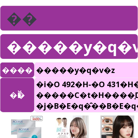
��
�����y�q�v
����
�����y�q�v�z
�i�O 492�H-�O 431�H
�Ӗ�
�����C�t�H����̘D
�j�B�E�q�̑��B�E�