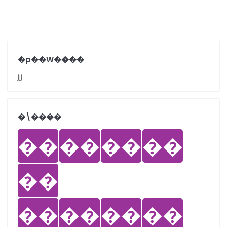
�p��W����
jjj
�܏\����
��
��
��
��
��
��
��
��
��