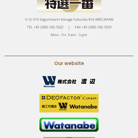
5-12-314 Suguminami Kasuga Fukuoka 816-0863 JAPAN
TEL +81-(0)92-592-5522 | FAX +81-(0)92-592-5533
Mon - Fri: 9 am - 5 pm
Our website