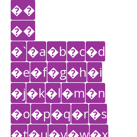
��
��
�`
�a
�b
�c
�d
�e
�f
�g
�h
�i
�j
�k
�l
�m
�n
�o
�p
�q
�r
�s
�t
�u
�v
�w
�x