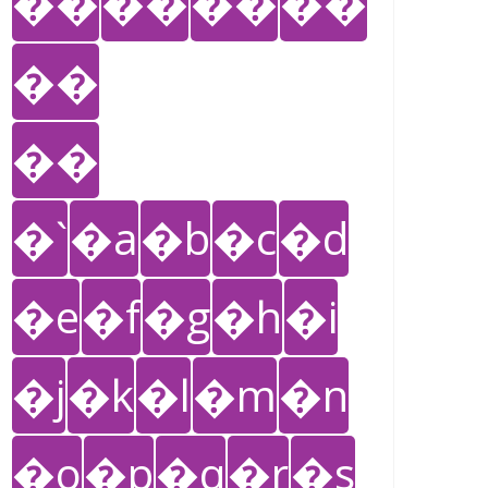
��
��
��
��
��
��
�`
�a
�b
�c
�d
�e
�f
�g
�h
�i
�j
�k
�l
�m
�n
�o
�p
�q
�r
�s