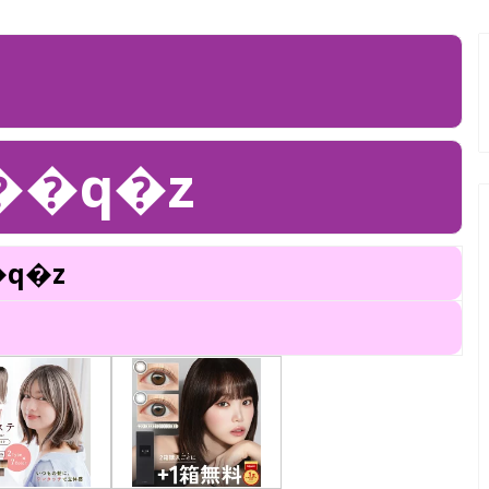
��q�z
q�z