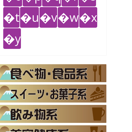
�t
�u
�v
�w
�x
�y