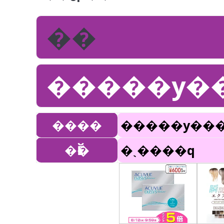
��
�����y�
����
�����y���
�Ӗ�
�ˎ����q