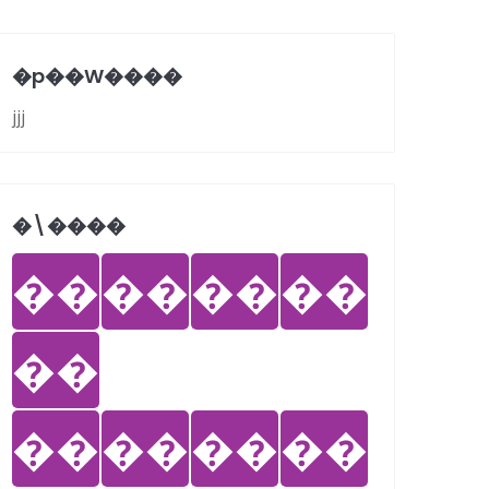
�p��W����
jjj
�܏\����
��
��
��
��
��
��
��
��
��