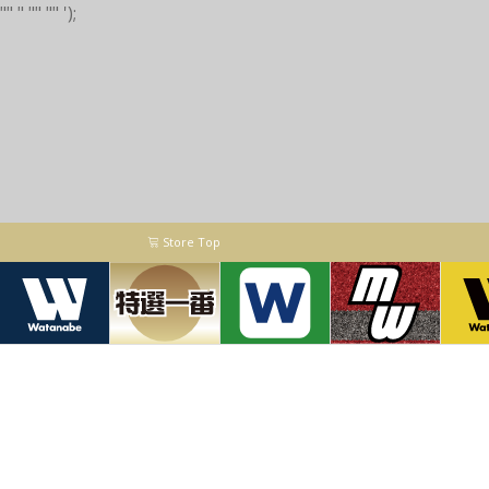
"
"
"
"
" "
"
');
Store Top