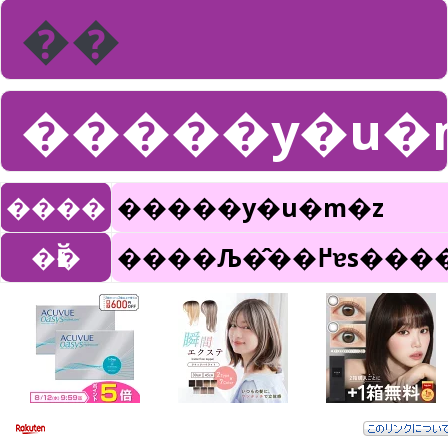
��
�����y�u�
����
�����y�u�m�z
�Ӗ�
����Љ�