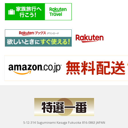
5-12-314 Suguminami Kasuga Fukuoka 816-0863 JAPAN