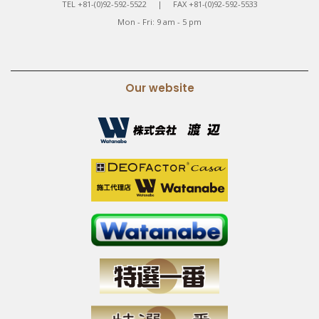
TEL +81-(0)92-592-5522 | FAX +81-(0)92-592-5533
Mon - Fri: 9 am - 5 pm
Our website