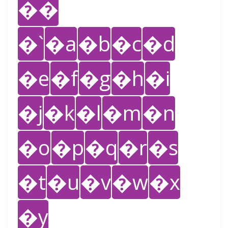
��
�`
�a
�b
�c
�d
�e
�f
�g
�h
�i
�j
�k
�l
�m
�n
�o
�p
�q
�r
�s
�t
�u
�v
�w
�x
�y