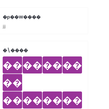
�p��W����
jjj
�܏\����
��
��
��
��
��
��
��
��
��