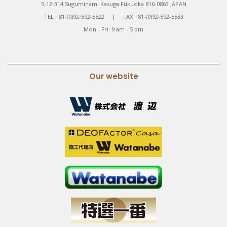
5-12-314 Suguminami Kasuga Fukuoka 816-0863 JAPAN
TEL +81-(0)92-592-5522 | FAX +81-(0)92-592-5533
Mon - Fri: 9 am - 5 pm
Our website