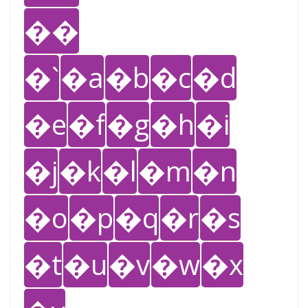
��
�`
�a
�b
�c
�d
�e
�f
�g
�h
�i
�j
�k
�l
�m
�n
�o
�p
�q
�r
�s
�t
�u
�v
�w
�x