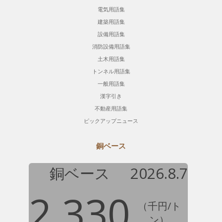
電気用語集
建築用語集
設備用語集
消防設備用語集
土木用語集
トンネル用語集
一般用語集
漢字引き
不動産用語集
ピックアップニュース
銅ベース
銅ベース
2026.8.7
2,330
（千円/ト
ン）