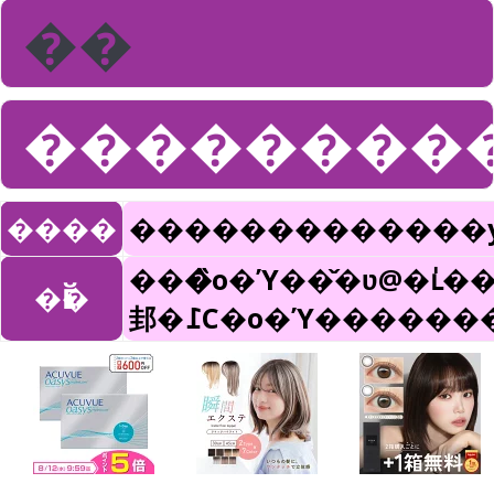
��
���������
����
�������������y
���̏o�Ύ��̌�ʋ@�ւ̍
�Ӗ�
邽�߁C�o�Ύ�����