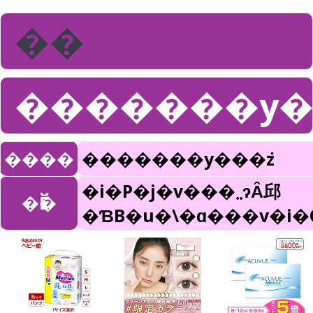
��
�������y��
����
�������y���݁z
�i�P�j�v���܂܂ɂȂ邱
�Ӗ�
�ƁB�u�\�ɑ���v�i