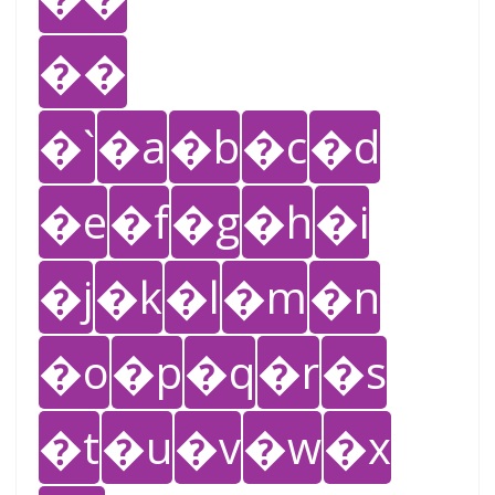
��
�`
�a
�b
�c
�d
�e
�f
�g
�h
�i
�j
�k
�l
�m
�n
�o
�p
�q
�r
�s
�t
�u
�v
�w
�x