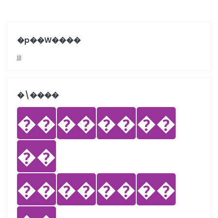
�p��W����
jjj
�܏\����
��
��
��
��
��
��
��
��
��