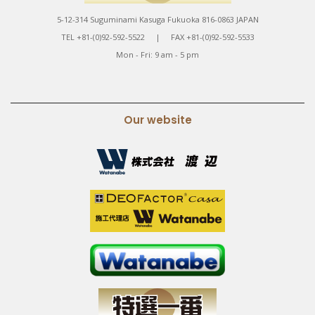
5-12-314 Suguminami Kasuga Fukuoka 816-0863 JAPAN
TEL +81-(0)92-592-5522 | FAX +81-(0)92-592-5533
Mon - Fri: 9 am - 5 pm
Our website