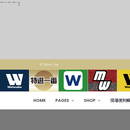
"
"
"
"
" "
"
');
Store Top
HOME
PAGES
SHOP
現場便利