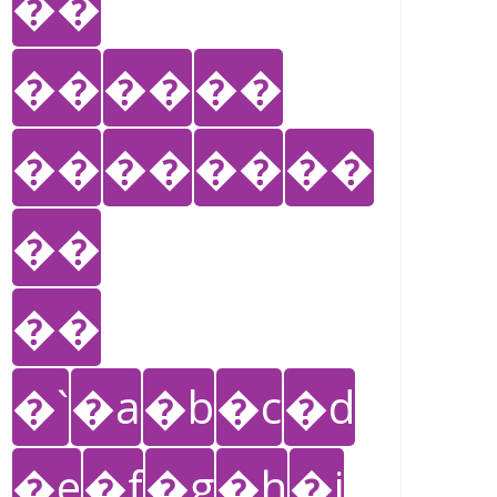
��
��
��
��
��
��
��
��
��
��
�`
�a
�b
�c
�d
�e
�f
�g
�h
�i