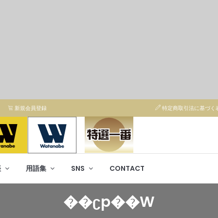
新規会員登録
特定商取引法に基づく
帳
用語集
SNS
CONTACT
��ʗp��W