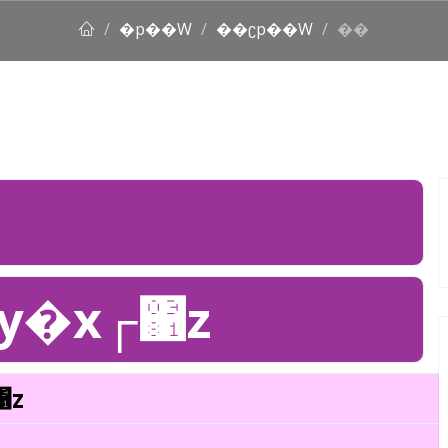
�p��W
��ʗp��W
��
y�x┌΁z
΁z