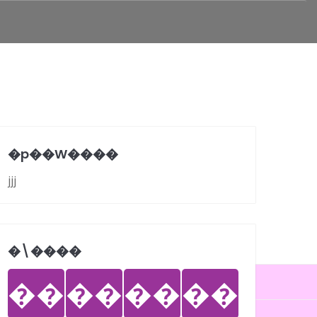
�p��W����
jjj
�܏\����
��
��
��
��