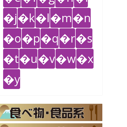
�j
�k
�l
�m
�n
�o
�p
�q
�r
�s
�t
�u
�v
�w
�x
�y