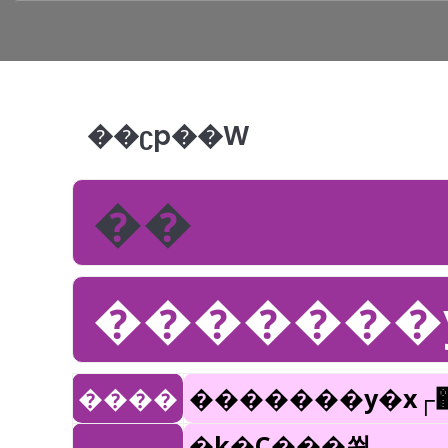
��ʗp��W
��
�������
����
�������y�x┌
�k�C���쐼