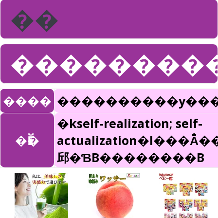
��
��������
����
����������y��
�kself-realization; self-
�Ӗ�
actualization�l���Ȃ̐��ݓI�Ȏ�����\�͂��ő���ɊJ�����C�����
邱�ƁB��������B