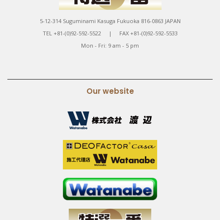
5-12-314 Suguminami Kasuga Fukuoka 816-0863 JAPAN
TEL +81-(0)92-592-5522 | FAX +81-(0)92-592-5533
Mon - Fri: 9 am - 5 pm
Our website