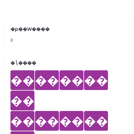
�p��W����
jjj
�܏\����
��
��
��
��
��
��
��
��
��