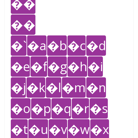
��
��
�`
�a
�b
�c
�d
�e
�f
�g
�h
�i
�j
�k
�l
�m
�n
�o
�p
�q
�r
�s
�t
�u
�v
�w
�x