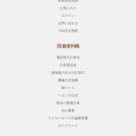
新規会員登録
お気に入り
ログイン
お問い合わせ
FAX注文用紙
現場便利帳
電圧降下計算式
許容電流表
接地線の太さの計算式
機械の豆知識
銅ベース
ヘロンの公式
樹木の重量計算
石の重量
ワイヤーロープの破断荷重
ロープワーク