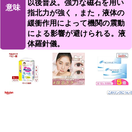
以後普及。強力な磁石を用い
意味
指北力が強く，また，液体の
緩衝作用によって機関の震動
による影響が避けられる。液
体羅針儀。