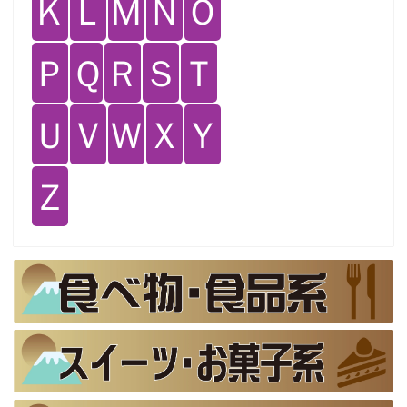
Ｋ
Ｌ
Ｍ
Ｎ
Ｏ
Ｐ
Ｑ
Ｒ
Ｓ
Ｔ
Ｕ
Ｖ
Ｗ
Ｘ
Ｙ
Ｚ