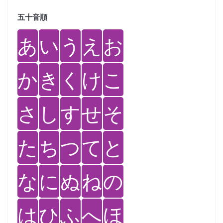
五十音順
あ
い
う
え
お
か
き
く
け
こ
さ
し
す
せ
そ
た
ち
つ
て
と
な
に
ぬ
ね
の
は
ひ
ふ
へ
ほ