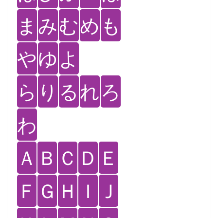
ま
み
む
め
も
や
ゆ
よ
ら
り
る
れ
ろ
わ
Ａ
Ｂ
Ｃ
Ｄ
Ｅ
Ｆ
Ｇ
Ｈ
Ｉ
Ｊ