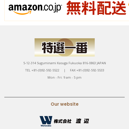
5-12-314 Suguminami Kasuga Fukuoka 816-0863 JAPAN
TEL +81-(0)92-592-5522 | FAX +81-(0)92-592-5533
Mon - Fri: 9 am - 5 pm
Our website