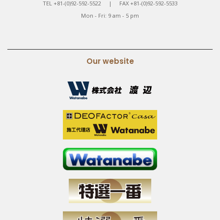
TEL +81-(0)92-592-5522 | FAX +81-(0)92-592-5533
Mon - Fri: 9 am - 5 pm
Our website