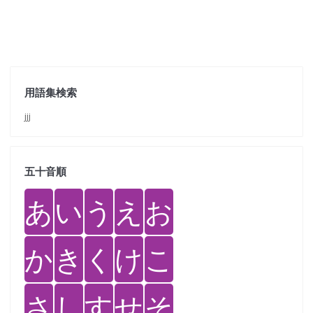
用語集検索
jjj
五十音順
あ
い
う
え
お
か
き
く
け
こ
さ
し
す
せ
そ