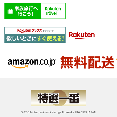
5-12-314 Suguminami Kasuga Fukuoka 816-0863 JAPAN