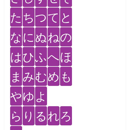
た
ち
つ
て
と
な
に
ぬ
ね
の
は
ひ
ふ
へ
ほ
ま
み
む
め
も
や
ゆ
よ
ら
り
る
れ
ろ