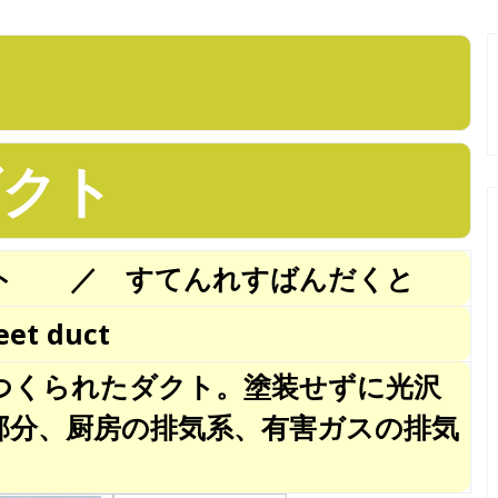
ダクト
クト ／ すてんれすばんだくと
heet duct
つくられたダクト。塗装せずに光沢
部分、厨房の排気系、有害ガスの排気
る。