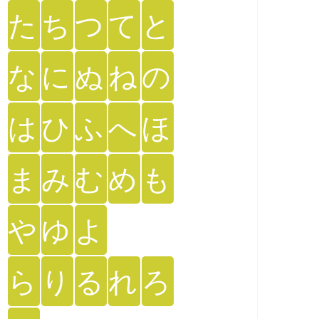
た
ち
つ
て
と
な
に
ぬ
ね
の
は
ひ
ふ
へ
ほ
ま
み
む
め
も
や
ゆ
よ
ら
り
る
れ
ろ