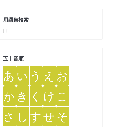
用語集検索
jjj
五十音順
あ
い
う
え
お
か
き
く
け
こ
さ
し
す
せ
そ