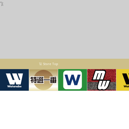
');
Store Top