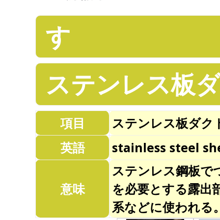
す
ステンレス板
項目
ステンレス板ダ
英語
stainless steel s
ステンレス鋼板で
意味
を必要とする露出
系などに使われ