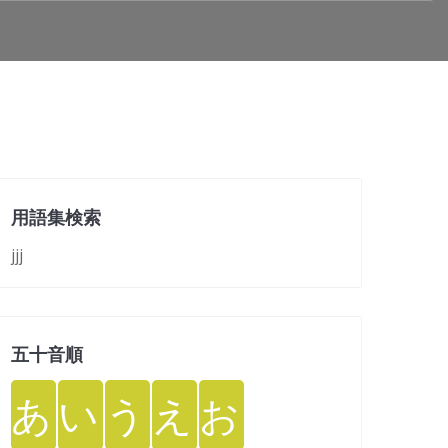
用語集検索
jjj
五十音順
あ
い
う
え
お