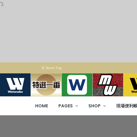
');
Store Top
HOME
PAGES
SHOP
現場便利