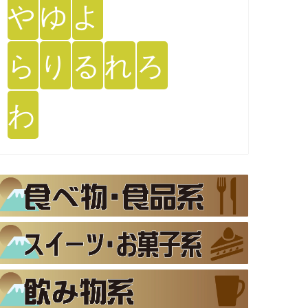
や
ゆ
よ
ら
り
る
れ
ろ
わ