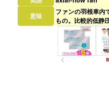
英語
axial-flow fan
ファンの羽根車内
意味
もの。比較的低静