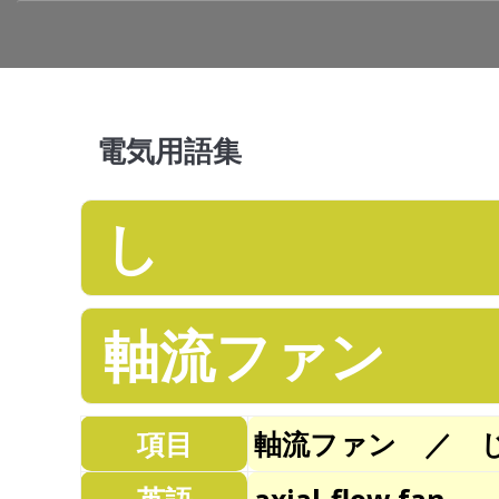
電気用語集
し
軸流ファン
項目
軸流ファン ／ 