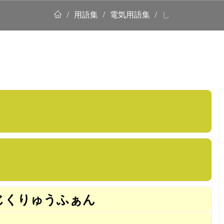
用語集
電気用語集
し
じくりゅうふぁん