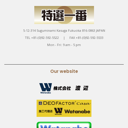
5-12-314 Suguminami Kasuga Fukuoka 816-0863 JAPAN
TEL +81-(0)92-592-5522 | FAX +81-(0)92-592-5533
Mon - Fri: 9 am - 5 pm
Our website