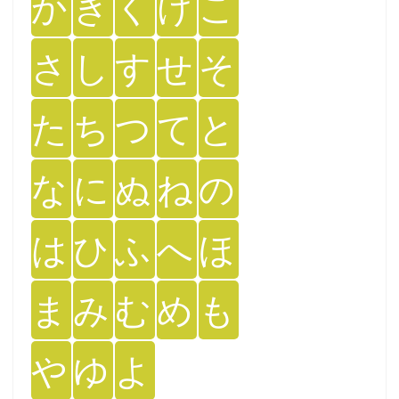
か
き
く
け
こ
さ
し
す
せ
そ
た
ち
つ
て
と
な
に
ぬ
ね
の
は
ひ
ふ
へ
ほ
ま
み
む
め
も
や
ゆ
よ