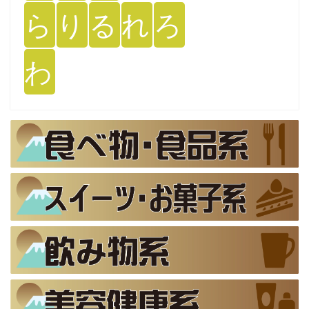
ら
り
る
れ
ろ
わ