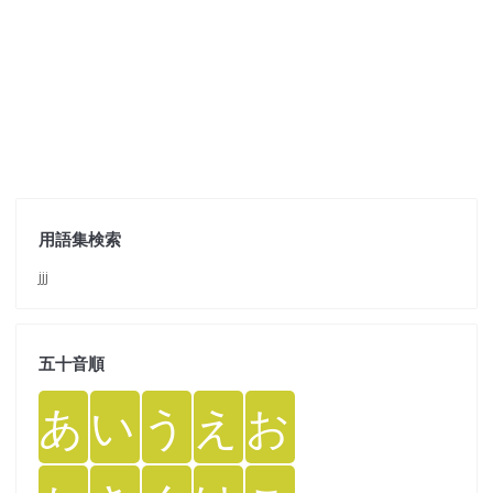
用語集検索
jjj
五十音順
あ
い
う
え
お